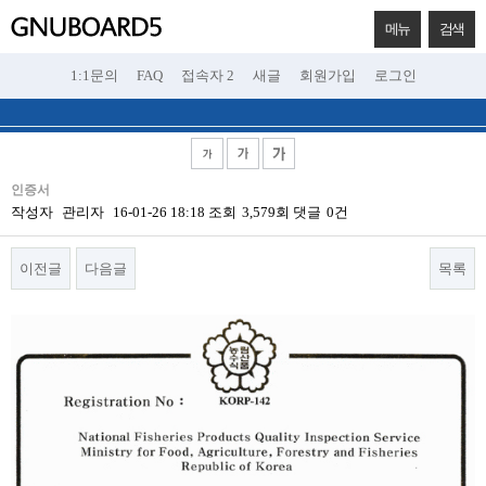
메뉴
검색
1:1문의
FAQ
접속자 2
새글
회원가입
로그인
인증서
작성자
관리자
16-01-26 18:18
조회
3,579회
댓글
0건
이전글
다음글
목록